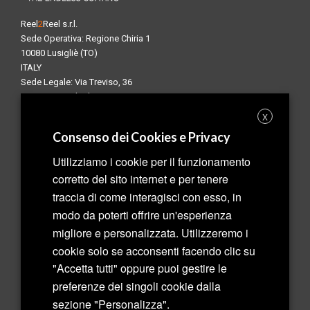
Reel
2
Reel s.r.l.
Sede Operativa: Regione Chiria 1
10080 Lusigliè (TO)
ITALY
Sede Legale: Via Treviso, 36
10144 Torino (TO)
ITALY
X
Consenso dei Cookies e Privacy
USEFUL LINKS
Utilizziamo i cookie per il funzionamento
About us
corretto del sito internet e per tenere
Production
traccia di come interagisci con esso, in
Quality
modo da poterti offrire un'esperienza
Contact us
migliore e personalizzata. Utilizzeremo i
Privacy & Cookie Policy
cookie solo se acconsenti facendo clic su
"Accetta tutti" oppure puoi gestire le
Copyright ©2022 Reel2Reel Srl P.Iva 12483220013 Powered by Aries
preferenze dei singoli cookie dalla
Srl
sezione "Personalizza".